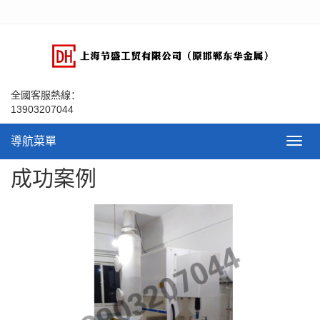
全國客服熱線：
13903207044
導航菜單
導
航
菜
成功案例
單